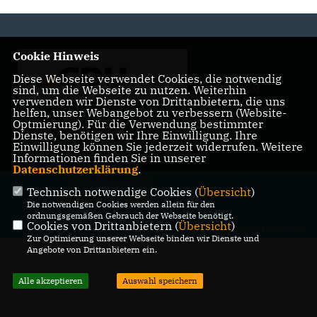
Cookie Hinweis
Diese Webseite verwendet Cookies, die notwendig
sind, um die Webseite zu nutzen. Weiterhin
IMPRESSUM
verwenden wir Dienste von Drittanbietern, die uns
DATENSCHUTZ
helfen, unser Webangebot zu verbessern (Website-
KONTAKT
Optmierung). Für die Verwendung bestimmter
MITGLIEDERBEREICH
Dienste, benötigen wir Ihre Einwilligung. Ihre
Einwilligung können Sie jederzeit widerrufen. Weitere
Informationen finden Sie in unserer
Datenschutzerklärung
.
@2026 Marcus Welzel
Technisch notwendige Cookies (
Übersicht
)
Alle Rechte vorbehalten.
Die notwendigen Cookies werden allein für den
ordnungsgemäßen Gebrauch der Webseite benötigt.
Cookies von Drittanbietern (
Übersicht
)
REALISATION: SHARKNESS MEDIA GMBH & CO. KG
Zur Optimierung unserer Webseite binden wir Dienste und
Angebote von Drittanbietern ein.
Alle akzeptieren
Auswahl speichern