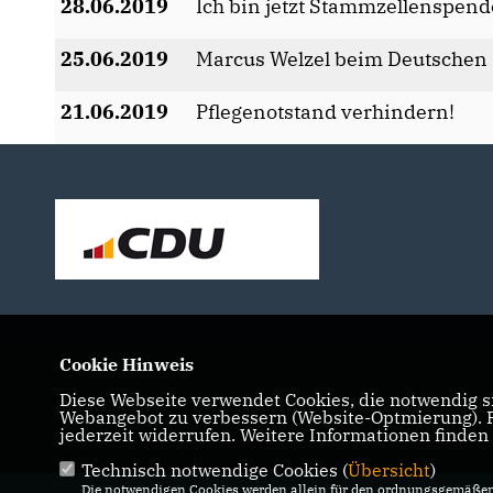
28.06.2019
Ich bin jetzt Stammzellenspend
25.06.2019
Marcus Welzel beim Deutschen 
21.06.2019
Pflegenotstand verhindern!
Cookie Hinweis
Diese Webseite verwendet Cookies, die notwendig si
IMPRESSUM
DATENSCHUTZ
KONTAKT
MI
Webangebot zu verbessern (Website-Optmierung). Fü
jederzeit widerrufen. Weitere Informationen finden
Technisch notwendige Cookies (
Übersicht
)
Die notwendigen Cookies werden allein für den ordnungsgemäßen 